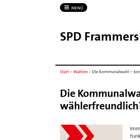
MENÜ
SPD Frammers
Start
›
Wahlen
›
Die Kommunalwahl – komp
Die Kommunalwah
wählerfreundlich
Imme
funk