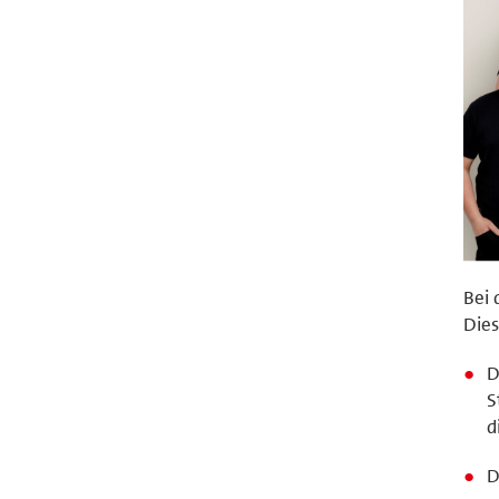
Bei 
Die
D
S
d
D