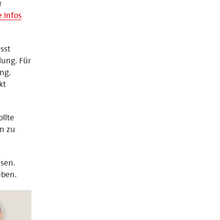
r
e Infos
sst
dung. Für
ng.
kt
ollte
en zu
sen.
eben.