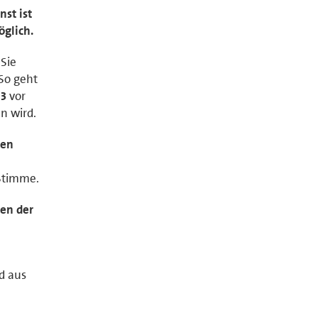
nst ist
glich.
 Sie
 So geht
e
3
vor
n wird.
nen
 Stimme.
ten der
d aus