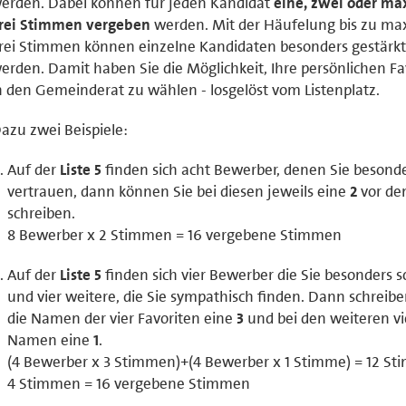
erden. Dabei können für jeden Kandidat
eine, zwei oder ma
rei Stimmen vergeben
werden. Mit der Häufelung bis zu ma
rei Stimmen können einzelne Kandidaten besonders gestärk
erden. Damit haben Sie die Möglichkeit, Ihre persönlichen Fa
n den Gemeinderat zu wählen - losgelöst vom Listenplatz.
azu zwei Beispiele:
Auf der
Liste 5
finden sich acht Bewerber, denen Sie besond
vertrauen, dann können Sie bei diesen jeweils eine
2
vor d
schreiben.
8 Bewerber x 2 Stimmen = 16 vergebene Stimmen
Auf der
Liste 5
finden sich vier Bewerber die Sie besonders 
und vier weitere, die Sie sympathisch finden. Dann schreibe
die Namen der vier Favoriten eine
3
und bei den weiteren vi
Namen eine
1
.
(4 Bewerber x 3 Stimmen)+(4 Bewerber x 1 Stimme) = 12 S
4 Stimmen = 16 vergebene Stimmen