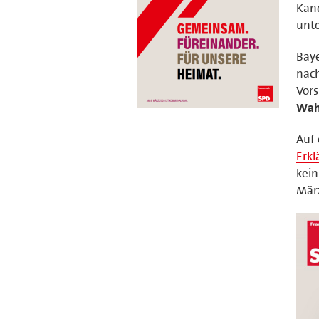
Kan
unte
Baye
nach
Vors
Wah
Auf
Erk
kein
Mär