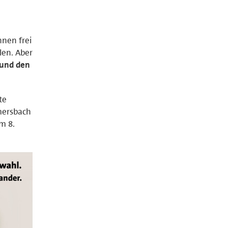
nen frei
len. Aber
 und den
te
mersbach
m 8.