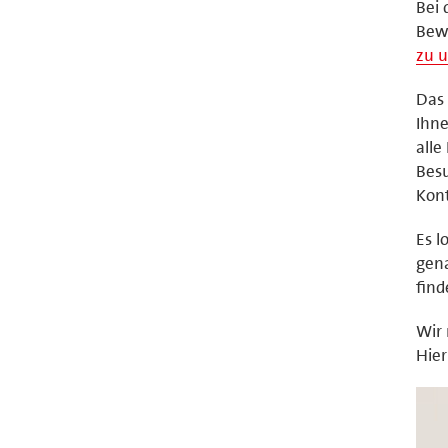
Bei 
Bewe
zu 
Das 
Ihne
alle
Bes
Kon
Es l
gena
find
Wir
Hier