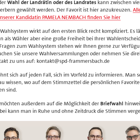
der
Wahl der Landrätin oder des Landrates
kann zwischen vie
rbern gewählt werden. Der Favorit ist hier anzukreuzen.
All
unserer Kandidatin PAMELA NEMBACH finden Sie hier
Wahlsystem wirkt auf den ersten Blick recht kompliziert. Es lä
n als Wähler aber eine große Freiheit bei Ihrer Wahlentschei
 Fragen zum Wahlsystem stehen wir Ihnen gerne zur Verfügu
uchen Sie unsere Wahlversammlungen oder nehmen Sie dire
takt zu uns auf: kontakt@spd-frammersbach.de
ohnt sich auf jeden Fall, sich im Vorfeld zu informieren. Man s
u wissen, wo auf dem Stimmzettel die persönlichen Favorit
en sind.
 möchten außerdem auf die Möglichkeit der
Briefwahl
hinwei
bei kann man in Ruhe und ohne Zeitdruck die Stimmen verg