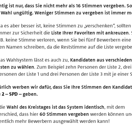
tig ist nur, dass Sie nicht mehr als 16 Stimmen vergeben. So
 Wahl ungültig. Weniger Stimmen zu vergeben ist immer mö
a es aber besser ist, keine Stimmen zu „verschenken“, sollten
mmer zur Sicherheit die
Liste Ihrer Favoriten mit ankreuzen
.
.B. keine Stimme verloren, wenn Sie bei fünf Bewerbern ein
en Namen schreiben, da die Reststimme auf die Liste vergebe
as Wahlsystem lässt es auch zu,
Kandidaten aus verschiede
isten zu wählen
. Zum Beispiel zehn Personen der Liste 2, drei
ersonen der Liste 1 und drei Personen der Liste 3 mit je einer
rlich werben wir dafür, dass Sie Ihre Stimmen den Kandida
e 2
–
SPD
– geben.
die
Wahl des Kreistages ist das System identisch
, mit dem
rschied, dass hier
60 Stimmen vergeben
werden können un
entlich mehr Bewerbern ausgewählt werden kann!