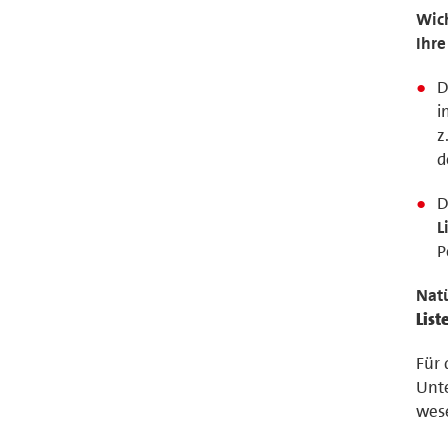
Wich
Ihre
D
i
z
d
D
L
P
Natü
List
Für 
Unte
wes