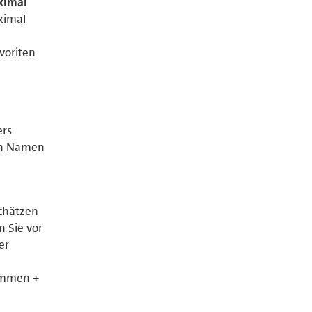
ximal
ximal
t
voriten
ers
en Namen
schätzen
n Sie vor
er
timmen +